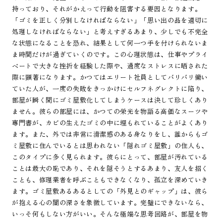
持っており、それがかえって行動を阻害する要因となります。
「ゴミを正しく分別しなければならない」「思い出の品を適切に
処理しなければならない」と考えすぎるあまり、少しでも不完全
な状態になることを恐れ、結果として何一つ手を付けられないま
ま時間だけが過ぎていくのです。この心理状態は、仕事やプライ
ベートで大きな挫折を経験した際や、過度なストレスに晒された
際に顕著になります。かつてはエリート社員としてバリバリ働い
ていた人が、一度の失敗をきっかけにセルフネグレクトに陥り、
部屋が瞬く間にゴミ屋敷化してしまうケースは決して珍しくあり
ません。彼らの部屋には、かつての栄光を物語る高価なスーツや
専門書が、カビの生えたゴミの中に埋もれていることがよくあり
ます。また、外では非常に清潔感のある身なりをし、誰からもゴ
ミ屋敷に住んでいるとは思われない「隠れゴミ屋敷」の住人も、
このタイプに多く見られます。彼らにとって、部屋が汚れている
ことは最大の恥であり、それを隠そうとするあまり、友人を招く
ことも、修理業者を呼ぶこともできなくなり、孤立を深めていき
ます。ゴミ屋敷あるあるとしての「外見とのギャップ」は、彼ら
が抱える心の闇の深さを象徴しています。完璧にできないなら、
いっそ何もしない方がいい。そんな極端な思考回路が、部屋を物