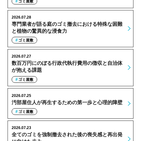
ゴミ屋敷
2026.07.28
専門業者が語る庭のゴミ撤去における特殊な困難
と植物の驚異的な浸食力
ゴミ屋敷
2026.07.27
数百万円にのぼる行政代執行費用の徴収と自治体
が抱える課題
ゴミ屋敷
2026.07.25
汚部屋住人が再生するための第一歩と心理的障壁
ゴミ屋敷
2026.07.23
全てのゴミを強制撤去された後の喪失感と再出発