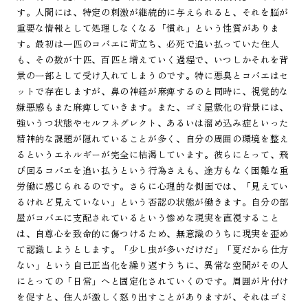
す。人間には、特定の刺激が継続的に与えられると、それを脳が
重要な情報として処理しなくなる「慣れ」という性質がありま
す。最初は一匹のコバエに苛立ち、必死で追い払っていた住人
も、その数が十匹、百匹と増えていく過程で、いつしかそれを背
景の一部として受け入れてしまうのです。特に悪臭とコバエはセ
ットで存在しますが、鼻の神経が麻痺するのと同時に、視覚的な
嫌悪感もまた麻痺していきます。また、ゴミ屋敷化の背景には、
強いうつ状態やセルフネグレクト、あるいは溜め込み症といった
精神的な課題が隠れていることが多く、自分の周囲の環境を整え
るというエネルギーが完全に枯渇しています。彼らにとって、飛
び回るコバエを追い払うという行為さえも、途方もなく困難な重
労働に感じられるのです。さらに心理的な側面では、「見えてい
るけれど見えていない」という否認の状態が働きます。自分の部
屋がコバエに支配されているという惨めな現実を直視すること
は、自尊心を致命的に傷つけるため、無意識のうちに現実を歪め
て認識しようとします。「少し虫が多いだけだ」「夏だから仕方
ない」という自己正当化を繰り返すうちに、異常な空間がその人
にとっての「日常」へと固定化されていくのです。周囲が片付け
を促すと、住人が激しく怒り出すことがありますが、それはゴミ