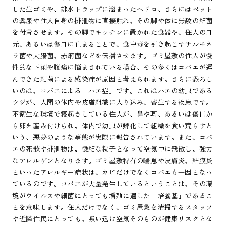
した生ゴミや、排水トラップに溜まったヘドロ、さらにはペット
の糞尿や住人自身の排泄物に直接触れ、その脚や体に無数の細菌
を付着させます。その脚でキッチンに置かれた食器や、住人の口
元、あるいは傷口に止まることで、食中毒を引き起こすサルモネ
ラ菌や大腸菌、赤痢菌などを伝播させます。ゴミ屋敷の住人が慢
性的な下痢や腹痛に悩まされている場合、その多くはコバエが運
んできた細菌による感染症が原因と考えられます。さらに恐ろし
いのは、コバエによる「ハエ症」です。これはハエの幼虫である
ウジが、人間の体内や皮膚組織に入り込み、寄生する疾患です。
不衛生な環境で寝起きしている住人が、鼻や耳、あるいは傷口か
ら卵を産み付けられ、体内で幼虫が孵化して組織を食い荒らすと
いう、悪夢のような事態が実際に報告されています。また、コバ
エの死骸や排泄物は、微細な粒子となって空気中に飛散し、強力
なアレルゲンとなります。ゴミ屋敷特有の喘息や皮膚炎、結膜炎
といったアレルギー症状は、カビだけでなくコバエも一因となっ
ているのです。コバエが大量発生しているということは、その環
境がウイルスや細菌にとっても増殖に適した「培養基」であるこ
とを意味します。住人だけでなく、ゴミ屋敷を清掃するスタッフ
や近隣住民にとっても、吸い込む空気そのものが健康リスクとな