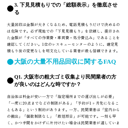
3. 下見見積もりでの「総額表示」を徹底させ
る
大量回収は金額が大きくなるため、電話見積もりだけで決めるの
は危険です。必ず現地での「下見見積もり」を依頼し、提示され
た金額が「すべての作業費・車両費・処分費込み」であることを
確認してください。1位のレスキューセンターのように、確定見
積もり後の変更なしを明文化している業者が最も信頼できます。
大阪の大量不用品回収に関するFAQ
Q1. 大阪市の粗大ゴミ収集より民間業者の方
が良いのはどんな時ですか？
自治体は料金が安い一方で「指定場所までの運び出しが必要」
「一度に20点までなどの制限がある」「予約が1ヶ月先になるこ
ともある」という制約があります。一方、民間業者は「室内から
の搬出」「個数制限なし」「最短即日」が可能です。一刻も早
く、かつ手間をかけずに片付けたい場合は民間業者が適していま