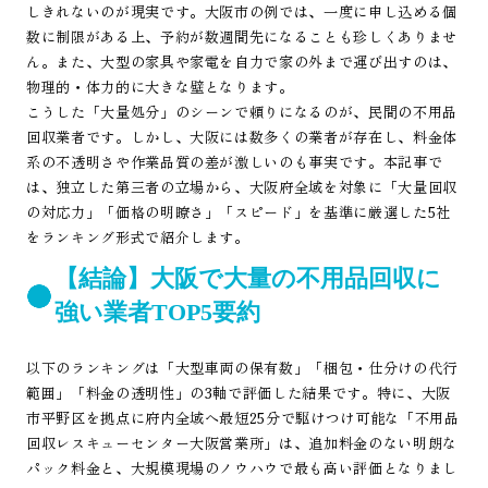
しきれないのが現実です。大阪市の例では、一度に申し込める個
数に制限がある上、予約が数週間先になることも珍しくありませ
ん。また、大型の家具や家電を自力で家の外まで運び出すのは、
物理的・体力的に大きな壁となります。
こうした「大量処分」のシーンで頼りになるのが、民間の不用品
回収業者です。しかし、大阪には数多くの業者が存在し、料金体
系の不透明さや作業品質の差が激しいのも事実です。本記事で
は、独立した第三者の立場から、大阪府全域を対象に「大量回収
の対応力」「価格の明瞭さ」「スピード」を基準に厳選した5社
をランキング形式で紹介します。
【結論】大阪で大量の不用品回収に
強い業者TOP5要約
以下のランキングは「大型車両の保有数」「梱包・仕分けの代行
範囲」「料金の透明性」の3軸で評価した結果です。特に、大阪
市平野区を拠点に府内全域へ最短25分で駆けつけ可能な「不用品
回収レスキューセンター大阪営業所」は、追加料金のない明朗な
パック料金と、大規模現場のノウハウで最も高い評価となりまし