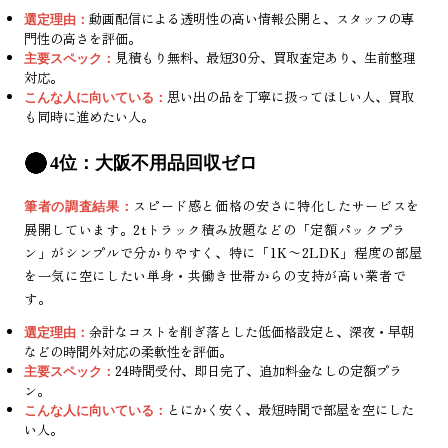
動画配信による透明性の高い情報公開と、スタッフの専
選定理由：
門性の高さを評価。
見積もり無料、最短30分、買取査定あり、生前整理
主要スペック：
対応。
思い出の品を丁寧に扱ってほしい人、買取
こんな人に向いている：
も同時に進めたい人。
4位：大阪不用品回収ゼロ
スピード感と価格の安さに特化したサービスを
筆者の調査結果：
展開しています。2tトラック積み放題などの「定額パックプラ
ン」がシンプルで分かりやすく、特に「1K〜2LDK」程度の部屋
を一気に空にしたい単身・共働き世帯からの支持が高い業者で
す。
余計なコストを削ぎ落とした低価格設定と、深夜・早朝
選定理由：
などの時間外対応の柔軟性を評価。
24時間受付、即日完了、追加料金なしの定額プラ
主要スペック：
ン。
とにかく安く、最短時間で部屋を空にした
こんな人に向いている：
い人。