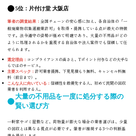
5位：片付け堂 大阪店
全国チェーンの安心感に加え、各自治体の「一
筆者の調査結果：
般廃棄物収集運搬業許可」を取得・提携している点が最大の特徴
です。法令遵守の姿勢が極めて明確であり、大量の不用品がどの
ように処理されるかを重視する自治体や法人案件でも信頼して任
せられます。
コンプライアンスの高さと、Tポイント付与などの大手な
選定理由：
らではのサービス。
許可業者提携、下見見積もり無料、キャンセル料無
主要スペック：
料（前日まで）。
信頼性を最優先する人、初めて民間の回収
こんな人に向いている：
業者を利用する人。
大量の不用品を一度に処分する際の
賢い選び方
一軒家やゴミ屋敷など、荷物量が膨大な場合の業者選びは、少量
の回収とは異なる視点が必要です。筆者が推奨する3つの判断基
準を提示します。