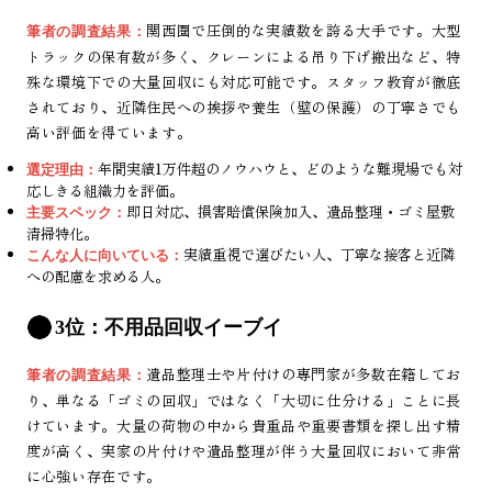
関西圏で圧倒的な実績数を誇る大手です。大型
筆者の調査結果：
トラックの保有数が多く、クレーンによる吊り下げ搬出など、特
殊な環境下での大量回収にも対応可能です。スタッフ教育が徹底
されており、近隣住民への挨拶や養生（壁の保護）の丁寧さでも
高い評価を得ています。
年間実績1万件超のノウハウと、どのような難現場でも対
選定理由：
応しきる組織力を評価。
即日対応、損害賠償保険加入、遺品整理・ゴミ屋敷
主要スペック：
清掃特化。
実績重視で選びたい人、丁寧な接客と近隣
こんな人に向いている：
への配慮を求める人。
3位：不用品回収イーブイ
遺品整理士や片付けの専門家が多数在籍してお
筆者の調査結果：
り、単なる「ゴミの回収」ではなく「大切に仕分ける」ことに長
けています。大量の荷物の中から貴重品や重要書類を探し出す精
度が高く、実家の片付けや遺品整理が伴う大量回収において非常
に心強い存在です。