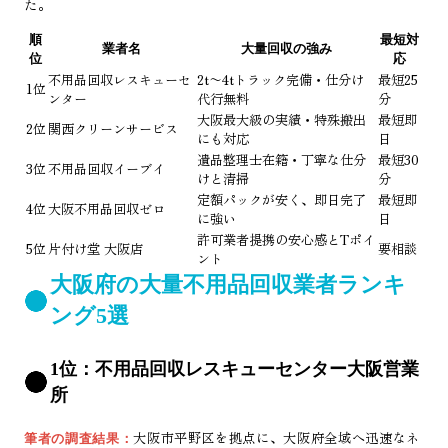
た。
順
最短対
業者名
大量回収の強み
位
応
不用品回収レスキューセ
2t〜4tトラック完備・仕分け
最短25
1位
ンター
代行無料
分
大阪最大級の実績・特殊搬出
最短即
2位
関西クリーンサービス
にも対応
日
遺品整理士在籍・丁寧な仕分
最短30
3位
不用品回収イーブイ
けと清掃
分
定額パックが安く、即日完了
最短即
4位
大阪不用品回収ゼロ
に強い
日
許可業者提携の安心感とTポイ
5位
片付け堂 大阪店
要相談
ント
大阪府の大量不用品回収業者ランキ
ング5選
1位：不用品回収レスキューセンター大阪営業
所
大阪市平野区を拠点に、大阪府全域へ迅速なネ
筆者の調査結果：