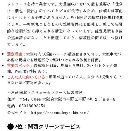
ットワークを持つ業者です。大量回収において最も重要な「仕分
け・梱包・搬出」のすべてをプロが代行するため、依頼主は事前
に片付けをする必要がありません。Web限定の基本料金無料特典
により、一軒家丸ごとなどの大規模案件ほど他社と比較して実質
的な総額が安く抑えられる構造になっています。確定見積もり後
の追加請求がないことを徹底しており、信頼性の面で頭一つ抜け
ています。
大阪府内の巡回ルートが最適化されており、大型車両が
選定理由：
必要な現場でも最短25分で駆けつけられる体制を評価。
最短25分到着、見積もり無料、2t・4tトラック完
主要スペック：
備、Web限定割引あり。
期限が迫っている人、自分では分別すらで
こんな人に向いている：
きないほど荷物が多い人。
不用品回収レスキューセンター大阪営業所
住所：〒547-0044 大阪府大阪市平野区平野本町２丁目９−８
電話：05018698254
公式サイト：
https://rescue-huyouhin.com/
2位：関西クリーンサービス