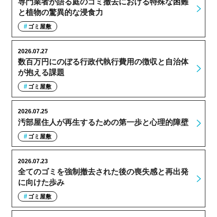
専門業者が語る庭のゴミ撤去における特殊な困難
と植物の驚異的な浸食力
ゴミ屋敷
2026.07.27
数百万円にのぼる行政代執行費用の徴収と自治体
が抱える課題
ゴミ屋敷
2026.07.25
汚部屋住人が再生するための第一歩と心理的障壁
ゴミ屋敷
2026.07.23
全てのゴミを強制撤去された後の喪失感と再出発
に向けた歩み
ゴミ屋敷