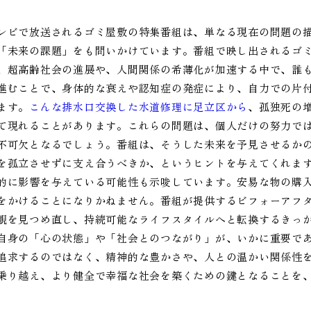
レビで放送されるゴミ屋敷の特集番組は、単なる現在の問題の
「未来の課題」をも問いかけています。番組で映し出されるゴ
、超高齢社会の進展や、人間関係の希薄化が加速する中で、誰
進むことで、身体的な衰えや認知症の発症により、自力での片
ます。
こんな排水口交換した水道修理に足立区から
、孤独死の
て現れることがあります。これらの問題は、個人だけの努力で
不可欠となるでしょう。番組は、そうした未来を予見させるか
を孤立させずに支え合うべきか、というヒントを与えてくれま
的に影響を与えている可能性も示唆しています。安易な物の購
をかけることになりかねません。番組が提供するビフォーアフ
観を見つめ直し、持続可能なライフスタイルへと転換するきっ
自身の「心の状態」や「社会とのつながり」が、いかに重要で
追求するのではなく、精神的な豊かさや、人との温かい関係性
乗り越え、より健全で幸福な社会を築くための鍵となることを