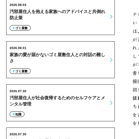
2026.08.03
汚部屋住人を抱える家族へのアドバイスと共倒れ
テ
防止策
い
ゴミ屋敷
は
が
れ
2026.08.01
家族の愛が届かないゴミ屋敷住人との対話の難し
し
さ
が
ゴミ屋敷
者
接
担
2026.07.30
値
汚部屋住人が社会復帰するためのセルフケアとメ
ンタル管理
ち
を
知識
を
2026.07.30