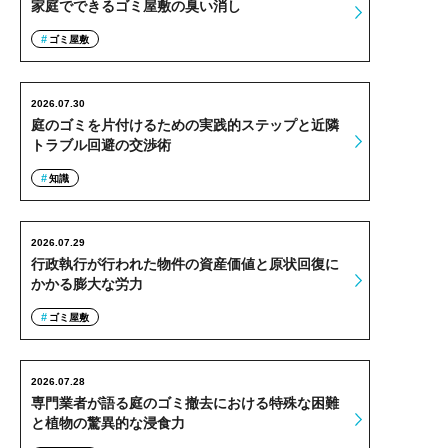
家庭でできるゴミ屋敷の臭い消し
ゴミ屋敷
2026.07.30
庭のゴミを片付けるための実践的ステップと近隣
トラブル回避の交渉術
知識
2026.07.29
行政執行が行われた物件の資産価値と原状回復に
かかる膨大な労力
ゴミ屋敷
2026.07.28
専門業者が語る庭のゴミ撤去における特殊な困難
と植物の驚異的な浸食力