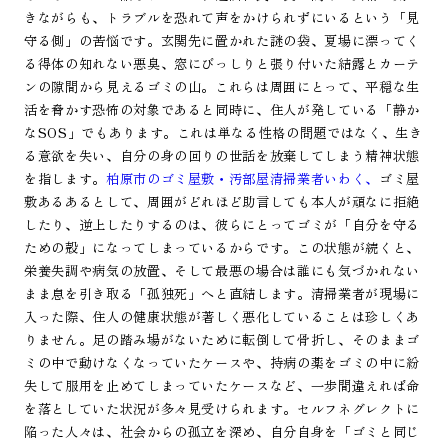
きながらも、トラブルを恐れて声をかけられずにいるという「見
守る側」の苦悩です。玄関先に置かれた謎の袋、夏場に漂ってく
る得体の知れない悪臭、窓にびっしりと張り付いた結露とカーテ
ンの隙間から見えるゴミの山。これらは周囲にとって、平穏な生
活を脅かす恐怖の対象であると同時に、住人が発している「静か
なSOS」でもあります。これは単なる性格の問題ではなく、生き
る意欲を失い、自分の身の回りの世話を放棄してしまう精神状態
を指します。
柏原市のゴミ屋敷・汚部屋清掃業者いわく、
ゴミ屋
敷あるあるとして、周囲がどれほど助言しても本人が頑なに拒絶
したり、逆上したりするのは、彼らにとってゴミが「自分を守る
ための殻」になってしまっているからです。この状態が続くと、
栄養失調や病気の放置、そして最悪の場合は誰にも気づかれない
まま息を引き取る「孤独死」へと直結します。清掃業者が現場に
入った際、住人の健康状態が著しく悪化していることは珍しくあ
りません。足の踏み場がないために転倒して骨折し、そのままゴ
ミの中で動けなくなっていたケースや、持病の薬をゴミの中に紛
失して服用を止めてしまっていたケースなど、一歩間違えれば命
を落としていた状況が多々見受けられます。セルフネグレクトに
陥った人々は、社会からの孤立を深め、自分自身を「ゴミと同じ