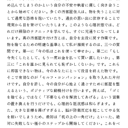
め込んでしまうのかという自分の不安や執着に優しく向き合うこ
とから始めてください。多くの汚部屋住人は、物を失うことに対
して過度な恐怖を抱いていたり、過去の思い出に依存することで
現実から目を背けていたりします。このような心理状態では、ど
れだけ掃除のテクニックを学んでも、すぐに元通りになってしま
います。真の汚部屋片付け方とは、自分を主役に戻す作業です。
物を捨てるための明確な基準として私が推奨するのは、三つの質
問です。第一に「今の私はこれを使って幸せか」、第二に「もし
今失くしたとして、もう一度お金を払って買い直したいか」、第
三に「これを誰かに見られても恥ずかしくないか」です。これら
に即答できない物は、今のあなたにとって役目を終えた物です。
そこで有効なのが「セルフ・コンパッション」を取り入れた片付
けです。自分を許し、今の自分が心地よく過ごすために部屋を整
えるという、ポジティブな動機付けを行います。例えば、「ゴミ
を捨てる」ではなく「不要なものを解放してあげる」という言葉
の置き換えを行うだけでも、心理的な抵抗感は和らぎます。ま
た、大きな目標を掲げすぎると、脳が防衛反応を起こしてやる気
を削いでしまうため、最初は「机の上の一角だけ」といった、絶
対に失敗しない極小のステップから開始してください。これをベ