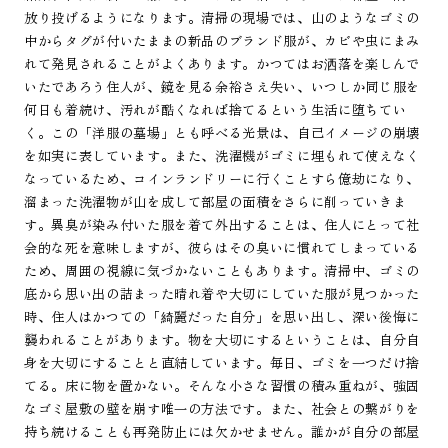
放り投げるようになります。清掃の現場では、山のようなゴミの
中からタグが付いたままの新品のブランド服が、カビや虫にまみ
れて発見されることがよくあります。かつてはお洒落を楽しんで
いたであろう住人が、鏡を見る余裕さえ失い、いつしか同じ服を
何日も着続け、汚れが酷くなれば捨てるという生活に堕ちてい
く。この「洋服の墓場」とも呼べる光景は、自己イメージの崩壊
を如実に表しています。また、洗濯機がゴミに埋もれて使えなく
なっているため、コインランドリーに行くことすら億劫になり、
溜まった洗濯物が山を成して部屋の面積をさらに削っていきま
す。異臭が染み付いた服を着て外出することは、住人にとって社
会的な死を意味しますが、彼らはその臭いに慣れてしまっている
ため、周囲の視線に気づかないこともあります。清掃中、ゴミの
底から思い出の詰まった晴れ着や大切にしていた服が見つかった
時、住人はかつての「綺麗だった自分」を思い出し、深い後悔に
襲われることがあります。物を大切にするということは、自分自
身を大切にすることと直結しています。毎日、ゴミを一つだけ捨
てる。床に物を置かない。そんな小さな習慣の積み重ねが、強固
なゴミ屋敷の壁を崩す唯一の方法です。また、社会との繋がりを
持ち続けることも再発防止には欠かせません。誰かが自分の部屋