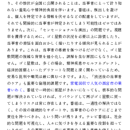
り、その惨状が全国に公開されることは、当事者にとって計り知
れない羞恥心や精神的負担を伴います。番組は、顔出しを避け
る、個人を特定できる情報を伏せるなどの配慮をしていますが、
それでも間接的に当事者が特定されてしまう可能性はゼロではあ
りません。次に、「センセーショナルな演出」の問題です。視聴
率を獲得するために、ゴミ屋敷の状況を必要以上に誇張したり、
当事者の苦悩を面白おかしく描いたりする傾向が見られることが
あります。これは、当事者の尊厳を傷つけるだけでなく、ゴミ屋
敷問題の複雑な背景を矮小化し、誤解を生む原因にもなりかねま
せん。ゴミ屋敷は、多くの場合、精神疾患やセルフネグレクト、
経済的困窮といったデリケートな問題と深く関わっているため、
安易な批判や嘲笑は厳に慎むべきです。また、「放送後の当事者
のケア」も重要な倫理的課題です。
家電回収で人気の西宮市の業
者いわく、
番組で一時的に部屋がきれいになっても、根本的な問
題が解決されていなければ、リバウンドして再びゴミ屋敷に戻っ
てしまうリスクは常に存在します。番組は、一過性の解決ではな
く、その後の継続的なサポートや、当事者の心のケアにどこまで
責任を持つべきか、という問いが残ります。テレビ番組は、社会
的な問題を可視化し、人々に気づきを与える重要な役割を担って
いますが、その裏側には、常に当事者の人権と尊厳を守るという