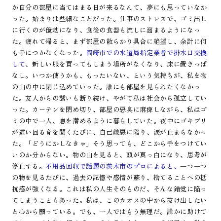
か自分の部屋に当てはまる日が来るなんて、夢にも思っていなか
った。始まりは些細なことだった。仕事のストレスで、ゴミ出し
に行くのが億劫になり、食後の食器も流しに溜まるようになっ
た。疲れて帰ると、まず部屋の散らかり具合に絶望し、余計に何
も手につかなくなった。
岡崎市での水道局指定業者で排水口交換
して
、新しい服を買ってもしまう場所がなくなり、床に置きっぱ
なし。いつか使うかも、もったいない、という気持ちが、私を物
の山の中に閉じ込めていった。誰にも部屋を見られたくなかっ
た。友人からの誘いも断り続け、やがて私は社会から孤立してい
った。カーテンを閉め切り、部屋の悪臭に麻痺しながら、私はゴ
ミの中で一人、息を潜めるように暮らしていた。夜中にゴキブリ
が這い回る音を聞くたびに、自己嫌悪に陥り、涙が止まらなかっ
た。「どうにかしなきゃ」そう思っても、どこから手をつけてい
いのか分からない。物の山を見ると、頭が真っ白になり、思考が
停止する。
不用品回収で話題の茨木市のプロによると、
一つ一つ
の物を見るたびに、過去の記憶や感情が蘇り、捨てることへの抵
抗感が強くなる。これは私の人生そのものだ、そんな錯覚に陥っ
てしまうこともあった。私は、このカオスの中から抜け出したい
と心から願っている。でも、一人ではもう無理だ。誰かに助けて