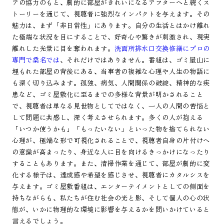
アの協力のもと、劇的に部屋がきれいになるアフターへと続くス
トーリーを通じて、視聴者に強烈なインパクトを与えます。その
魅力は、まず「非日常性」にあります。自分の生活とはかけ離れ
た極端な状況を目にすることで、好奇心や驚きが刺激され、現実
離れした光景に目を奪われます。
洗面所排水口交換修繕にプロの
専門で桑名では
、それだけではありません。番組は、ゴミ屋山に
埋もれた部屋の背後にある、当事者の複雑な心理や人生の物語に
も深く切り込みます。孤独、病気、人間関係の破綻、精神的な疾
患など、ゴミ屋敷化に至るまでの多様な背景が明かされること
で、視聴者は単なる見世物としてではなく、一人の人間の苦悩と
して問題に共感し、深く考えさせられます。多くの人が抱える
「いつか使うかも」「もったいない」といった物を捨てられない
心理が、極端な形で可視化されることで、視聴者自身の片付けへ
の意識が高まったり、身近な人に目を向けるきっかけになったり
することもあります。また、清掃作業を通じて、部屋が劇的に変
化する様子は、達成感や希望を感じさせ、視聴者にカタルシスを
与えます。ゴミ屋敷番組は、エンターテイメントとしての側面を
持ちながらも、私たちが住む社会の光と影、そして個人の心の状
態が、いかに物理的な環境に影響を与えるかを問いかけていると
言えるでしょう。