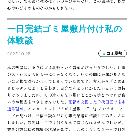
ほしい、でも誰に頼めばいいのか分からない。この部屋は、私の
心の叫びそのものなのかもしれない。
一日完結ゴミ屋敷片付け私の
体験談
2025.10.28
ゴミ屋敷
私の部屋は、まさにゴミ屋敷という言葉がぴったりでした。仕事
のストレスから何も手につかなくなり、いつの間にか床が見えな
いほど物で溢れかえってしまっていたのです。友人から「このま
まじゃダメだよ」と言われ、自分でもどうにかしたいという気持
ちはありましたが、その途方もない量にどこから手をつければ良
いのか見当もつきませんでした。
配管の交換した千代田区でも水
道修理が
、インターネットで「ゴミ屋敷 一日で」というキーワ
ードを見つけ、半信半疑ながらも専門業者に相談してみることに
しました。最初は一日で片付くなんて信じられませんでしたが、
業者の方は私の部屋の状況を見て、「このくらいなら一日で目処