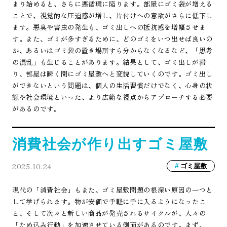
まり始めると、さらに悪循環に陥ります。部屋にゴミ袋が増える
ことで、視覚的な圧迫感が増し、片付けへの意欲がさらに低下し
ます。悪臭や害虫の発生も、ゴミ出しへの抵抗感を増幅させま
す。また、ゴミが多すぎるために、どのゴミをいつ出せば良いの
か、あるいはゴミ袋の置き場所すら分からなくなるなど、「思考
の混乱」も生じることがあります。結果として、ゴミ出しが滞
り、部屋は瞬く間にゴミ屋敷へと変貌していくのです。ゴミ出し
ができないという問題は、個人の生活習慣だけでなく、心身の状
態や社会環境といった、より広範な視点からアプローチする必要
があるのです。
消費社会が作り出すゴミ屋敷
2025.10.24
ゴミ屋敷
現代の「消費社会」もまた、ゴミ屋敷問題の根深い原因の一つと
して挙げられます。物が安価で手軽に手に入るようになったこ
と、そして次々と新しい商品が発売されるサイクルが、人々の
「ため込み行動」を加速させている側面があるのです。まず、