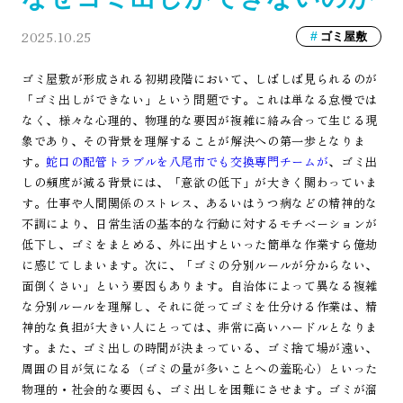
2025.10.25
ゴミ屋敷
ゴミ屋敷が形成される初期段階において、しばしば見られるのが
「ゴミ出しができない」という問題です。これは単なる怠慢では
なく、様々な心理的、物理的な要因が複雑に絡み合って生じる現
象であり、その背景を理解することが解決への第一歩となりま
す。
蛇口の配管トラブルを八尾市でも交換専門チームが
、ゴミ出
しの頻度が減る背景には、「意欲の低下」が大きく関わっていま
す。仕事や人間関係のストレス、あるいはうつ病などの精神的な
不調により、日常生活の基本的な行動に対するモチベーションが
低下し、ゴミをまとめる、外に出すといった簡単な作業すら億劫
に感じてしまいます。次に、「ゴミの分別ルールが分からない、
面倒くさい」という要因もあります。自治体によって異なる複雑
な分別ルールを理解し、それに従ってゴミを仕分ける作業は、精
神的な負担が大きい人にとっては、非常に高いハードルとなりま
す。また、ゴミ出しの時間が決まっている、ゴミ捨て場が遠い、
周囲の目が気になる（ゴミの量が多いことへの羞恥心）といった
物理的・社会的な要因も、ゴミ出しを困難にさせます。ゴミが溜