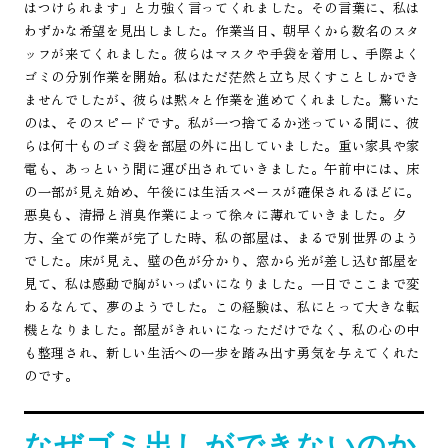
はつけられます」と力強く言ってくれました。その言葉に、私は
わずかな希望を見出しました。作業当日、朝早くから数名のスタ
ッフが来てくれました。彼らはマスクや手袋を着用し、手際よく
ゴミの分別作業を開始。私はただ茫然と立ち尽くすことしかでき
ませんでしたが、彼らは黙々と作業を進めてくれました。驚いた
のは、そのスピードです。私が一つ捨てるか迷っている間に、彼
らは何十ものゴミ袋を部屋の外に出していました。重い家具や家
電も、あっという間に運び出されていきました。午前中には、床
の一部が見え始め、午後には生活スペースが確保されるほどに。
悪臭も、清掃と消臭作業によって徐々に薄れていきました。夕
方、全ての作業が完了した時、私の部屋は、まるで別世界のよう
でした。床が見え、壁の色が分かり、窓から光が差し込む部屋を
見て、私は感動で胸がいっぱいになりました。一日でここまで変
わるなんて、夢のようでした。この経験は、私にとって大きな転
機となりました。部屋がきれいになっただけでなく、私の心の中
も整理され、新しい生活への一歩を踏み出す勇気を与えてくれた
のです。
なぜゴミ出しができないのか