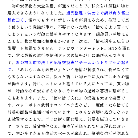
「物の安価化と大量生産」が進んだことで、私たちは気軽に物を
購入できるようになりました。
遺品整理・供養まで請け負う富士
見市曰く、
壊れてもすぐに新しいものが買えるため、修理して長
く使うという意識が薄れ、不要になった物も「捨てるより買って
しまう」という行動に繋がりやすくなります。衝動買いが増える
ことも、物の増加に拍車をかけます。次に、「情報過多と広告の
影響」も無視できません。テレビやインターネット、SNSを通じ
て、常に最新の流行や便利グッズの情報が目に飛び込んできま
す。
あの福岡市で洗面所配管交換専門チームからトラブルが起き
て
、「あれもこれも必要だ」という感情が刺激され、物がなくて
も困らないはずなのに、次々と新しい物を手に入れてしまう心理
が働きます。特に、ストレスを抱えている人にとっては、買い物
が一時的な心の安らぎとなり、それが物の過剰な蓄積に繋がるこ
ともあります。また、「使い捨て文化」の浸透も大きな要因で
す。ペットボトル飲料やコンビニ弁当など、一度使ったら捨てる
前提の商品が生活に溢れています。これらを適切に処分しないま
ま放置することで、ゴミは瞬く間に増え、部屋を圧迫していきま
す。さらに、賃貸物件など、住空間が限られている現代におい
て、物が多すぎると生活スペースが奪われ、快適な生活が送れな