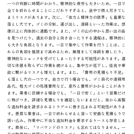
一つの判断に時間がかかり、精神的な疲労も大きいため、一日で
全てを終わらせることにこだわりすぎると、途中で燃え尽きてし
まうリスクがあります。次に、「体力と精神力の限界」も重要な
落とし穴です。ゴミの分別、運び出し、清掃といった作業は、想
像以上に肉体的に過酷です。また、ゴミの山の中から思い出の品
を見つけたり、過去の自分と向き合ったりする過程は、精神的に
も大きな負担となります。一日で集中して作業を行うことは、こ
れらの負担を極限まで高めるため、無理をして体調を崩したり、
精神的なショックを受けてしまったりする可能性があります。適
切な休憩を取らずに作業を続けると、集中力が低下し、怪我や事
故に繋がるリスクも増大します。また、「費用の見積もり不足」
も落とし穴の一つです。自力で行う場合でも、ゴミ袋代や清掃用
品代、粗大ゴミの処理費用など、意外と費用がかかることがあり
ます。業者に依頼する場合でも、「一日で安く」という言葉だけ
に飛びつき、詳細な見積もりを確認しないままだと、後から高額
な追加料金を請求されるトラブルに巻き込まれる可能性がありま
す。悪質な業者は、一日で終わらせると言って安価な見積もりで
誘い込み、作業中に不当な追加料金を要求するケースも存在しま
す。最後に、「リバウンドのリスク」も忘れてはなりません。一