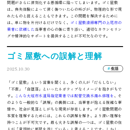
問題がさらに深刻化する悪循環に陥ってしまいます。ゴミ屋敷
は、喪失体験によって深く傷ついた心の叫びが、物理的な形で現
れたものと捉えることもできます。この問題を解決するために
は、単に物を片付けるだけでなく、
ゴミ屋敷清掃専門の上尾市の
業者に依頼した
当事者の心の傷に寄り添い、適切なカウンセリン
グや精神的なサポートを提供することが不可欠なのです。
ゴミ屋敷への誤解と理解
2025.10.30
生活
「ゴミ屋敷」という言葉を聞くと、多くの人が「だらしない」
「不潔」「自堕落」といったネガティブなイメージを抱きがちで
す。
こんな大垣市水道局指定業者では配管交換水漏れ修理を
、そ
のような一般的な「誤解」の裏側には、当事者が抱える複雑な事
情や、社会が見落としがちな現実が存在します。ゴミ屋敷問題の
本質を理解するためには、これらの誤解を解き、より深い理解を
持つことが不可欠です。最も大きな誤解の一つは、ゴミ屋敷の住
人が「意図的に部屋を汚している」と考えることです。しかし、