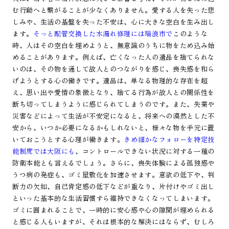
む行動へと繋がることが少なくありません。愛する人を失った悲
しみや、生活の基盤を失った不安は、心に大きな空白を生み出し
ます。
そっと配管交換した水漏れ修理には瑞浪市で
このような
時、人はその空白を埋めようと、無意識のうちに物をため込み始
めることがあります。例えば、亡くなった人の遺品を捨てられな
いのは、その物を通して故人とのつながりを感じ、喪失感を和ら
げようとする心の働きです。遺品は、単なる物理的な存在を超
え、思い出や愛情の象徴となり、捨てる行為が故人との関係性を
断ち切ってしまうように感じられてしまうのです。また、失業や
災害などによって生活が不安定になると、将来への漠然とした不
安から、いつか必要になるかもしれないと、様々な物を手元に置
いておこうとする心理が働きます。
きめ細かなフォローを特定技
能制度では大阪にも
、コントロールできない状況に対する一種の
防衛本能とも言えるでしょう。さらに、喪失体験による孤独感や
うつ病の発症も、ゴミ屋敷化を加速させます。意欲の低下や、判
断力の欠如、自己肯定感の低下などが重なり、片付けやゴミ出し
といった基本的な生活習慣すら維持できなくなってしまいます。
ゴミに囲まれることで、一時的に安心感や心の隙間が埋められる
と感じる人もいますが、それは根本的な解決にはならず、むしろ