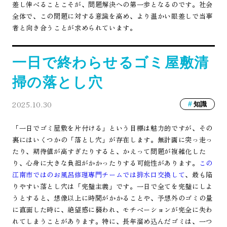
差し伸べることこそが、問題解決への第一歩となるのです。社会
全体で、この問題に対する意識を高め、より温かい眼差しで当事
者と向き合うことが求められています。
一日で終わらせるゴミ屋敷清
掃の落とし穴
2025.10.30
知識
「一日でゴミ屋敷を片付ける」という目標は魅力的ですが、その
裏にはいくつかの「落とし穴」が存在します。無計画に突っ走っ
たり、期待値が高すぎたりすると、かえって問題が複雑化した
り、心身に大きな負担がかかったりする可能性があります。
この
江南市ではのお風呂修理専門チームでは排水口交換して
、最も陥
りやすい落とし穴は「完璧主義」です。一日で全てを完璧にしよ
うとすると、想像以上に時間がかかることや、予想外のゴミの量
に直面した時に、絶望感に襲われ、モチベーションが完全に失わ
れてしまうことがあります。特に、長年溜め込んだゴミは、一つ