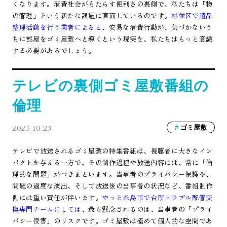
くなります。消費社会がもたらす便利さの裏側で、私たちは「物
の管理」という新たな課題に直面しているのです。
杉並区で遺品
整理活動を行う業者によると、
安易な消費行動が、気づかないう
ちに部屋をゴミ屋敷へと導くという現実を、私たちはもっと意識
する必要があるでしょう。
テレビの裏側ゴミ屋敷番組の
倫理
2025.10.23
ゴミ屋敷
テレビで放送されるゴミ屋敷の特集番組は、視聴者に大きなイン
パクトを与える一方で、その制作過程や放送内容には、常に「倫
理的な問題」がつきまといます。当事者のプライバシー保護や、
問題の過度な演出、そして放送後の当事者の状況など、番組制作
側には重い責任が伴います。
やっと糸島市で台所トラブル配管交
換専門チームにしては
、最も懸念されるのは、当事者の「プライ
バシー侵害」のリスクです。ゴミ屋敷は極めて個人的な空間であ