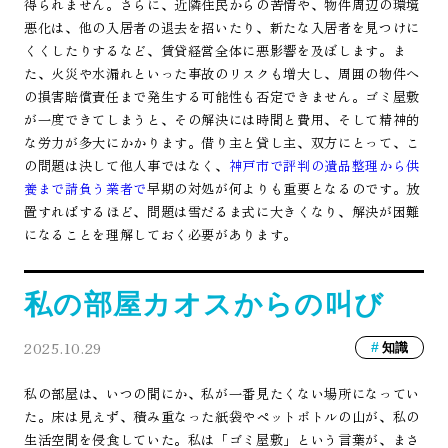
得られません。さらに、近隣住民からの苦情や、物件周辺の環境
悪化は、他の入居者の退去を招いたり、新たな入居者を見つけに
くくしたりするなど、賃貸経営全体に悪影響を及ぼします。ま
た、火災や水漏れといった事故のリスクも増大し、周囲の物件へ
の損害賠償責任まで発生する可能性も否定できません。ゴミ屋敷
が一度できてしまうと、その解決には時間と費用、そして精神的
な労力が多大にかかります。借り主と貸し主、双方にとって、こ
の問題は決して他人事ではなく、
神戸市で評判の遺品整理から供
養まで請負う業者で
早期の対処が何よりも重要となるのです。放
置すればするほど、問題は雪だるま式に大きくなり、解決が困難
になることを理解しておく必要があります。
私の部屋カオスからの叫び
2025.10.29
知識
私の部屋は、いつの間にか、私が一番見たくない場所になってい
た。床は見えず、積み重なった紙袋やペットボトルの山が、私の
生活空間を侵食していた。私は「ゴミ屋敷」という言葉が、まさ