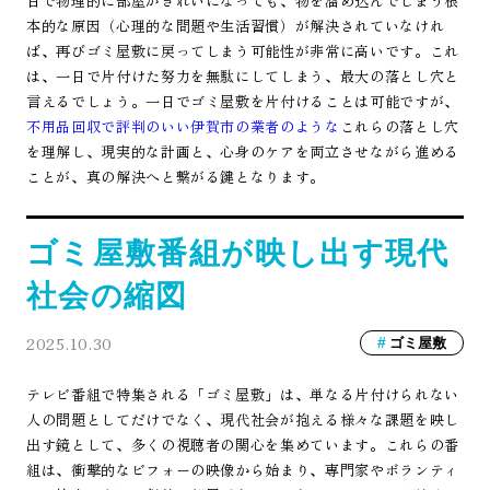
日で物理的に部屋がきれいになっても、物を溜め込んでしまう根
本的な原因（心理的な問題や生活習慣）が解決されていなけれ
ば、再びゴミ屋敷に戻ってしまう可能性が非常に高いです。これ
は、一日で片付けた努力を無駄にしてしまう、最大の落とし穴と
言えるでしょう。一日でゴミ屋敷を片付けることは可能ですが、
不用品回収で評判のいい伊賀市の業者のような
これらの落とし穴
を理解し、現実的な計画と、心身のケアを両立させながら進める
ことが、真の解決へと繋がる鍵となります。
ゴミ屋敷番組が映し出す現代
社会の縮図
2025.10.30
ゴミ屋敷
テレビ番組で特集される「ゴミ屋敷」は、単なる片付けられない
人の問題としてだけでなく、現代社会が抱える様々な課題を映し
出す鏡として、多くの視聴者の関心を集めています。これらの番
組は、衝撃的なビフォーの映像から始まり、専門家やボランティ