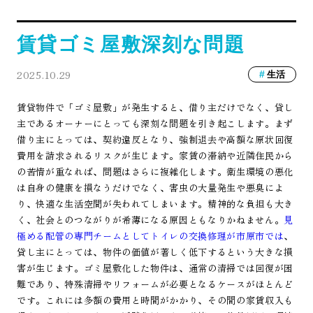
賃貸ゴミ屋敷深刻な問題
2025.10.29
生活
賃貸物件で「ゴミ屋敷」が発生すると、借り主だけでなく、貸し
主であるオーナーにとっても深刻な問題を引き起こします。まず
借り主にとっては、契約違反となり、強制退去や高額な原状回復
費用を請求されるリスクが生じます。家賃の滞納や近隣住民から
の苦情が重なれば、問題はさらに複雑化します。衛生環境の悪化
は自身の健康を損なうだけでなく、害虫の大量発生や悪臭によ
り、快適な生活空間が失われてしまいます。精神的な負担も大き
く、社会とのつながりが希薄になる原因ともなりかねません。
見
極める配管の専門チームとしてトイレの交換修理が市原市では
、
貸し主にとっては、物件の価値が著しく低下するという大きな損
害が生じます。ゴミ屋敷化した物件は、通常の清掃では回復が困
難であり、特殊清掃やリフォームが必要となるケースがほとんど
です。これには多額の費用と時間がかかり、その間の家賃収入も