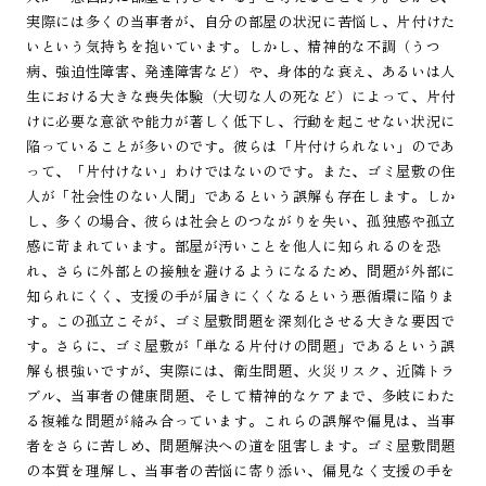
実際には多くの当事者が、自分の部屋の状況に苦悩し、片付けた
いという気持ちを抱いています。しかし、精神的な不調（うつ
病、強迫性障害、発達障害など）や、身体的な衰え、あるいは人
生における大きな喪失体験（大切な人の死など）によって、片付
けに必要な意欲や能力が著しく低下し、行動を起こせない状況に
陥っていることが多いのです。彼らは「片付けられない」のであ
って、「片付けない」わけではないのです。また、ゴミ屋敷の住
人が「社会性のない人間」であるという誤解も存在します。しか
し、多くの場合、彼らは社会とのつながりを失い、孤独感や孤立
感に苛まれています。部屋が汚いことを他人に知られるのを恐
れ、さらに外部との接触を避けるようになるため、問題が外部に
知られにくく、支援の手が届きにくくなるという悪循環に陥りま
す。この孤立こそが、ゴミ屋敷問題を深刻化させる大きな要因で
す。さらに、ゴミ屋敷が「単なる片付けの問題」であるという誤
解も根強いですが、実際には、衛生問題、火災リスク、近隣トラ
ブル、当事者の健康問題、そして精神的なケアまで、多岐にわた
る複雑な問題が絡み合っています。これらの誤解や偏見は、当事
者をさらに苦しめ、問題解決への道を阻害します。ゴミ屋敷問題
の本質を理解し、当事者の苦悩に寄り添い、偏見なく支援の手を