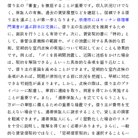
借り主の「審査」を徹底することが重要です。収入状況だけでな
く、保証人の有無、過去の賃貸履歴などを確認し、信頼できる借
り主を選ぶことが第一歩となります。
宗像市にはキッチン修理専
門業者が選ぶ排水口交換に
、借り主の生活状況を推測するため
に、面談を行うことも有効です。次に、賃貸契約書に「特約」と
して、善管注意義務の範囲や、ゴミの放置に対する具体的な罰
則、定期的な室内点検の実施について明記しておくことも効果的
です。例えば、「ゴミを長期間放置し、近隣に迷惑をかけた場合
は、契約を解除できる」といった具体的な条項を盛り込むこと
で、借り主の意識を高めることができます。定期的な室内点検の
条項があれば、問題が深刻化する前に状況を把握し、早期に対応
できる可能性が高まります。しかし、点検の際は、借り主のプラ
イバシーに配慮し、事前に連絡を取り、同意を得てから実施する
ことが重要です。また、「連帯保証人」を立ててもらうことも、
万が一の事態に備えるための重要な措置です。借り主が費用を支
払えない場合でも、連帯保証人に請求することで、貸し主の損害
を軽減できます。連帯保証人にも、ゴミ屋敷化した場合のリスク
を十分に説明し、理解を得ておく必要があります。さらに、一般
的な賃貸借契約ではなく、「定期借家契約」を選択することも一