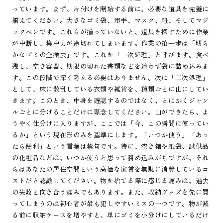
っています。まず、片付けを開始する前に、必要な道具を完璧に
揃えてください。大きなゴミ袋、軍手、マスク、紐、そしてマジ
ックペンです。これらが揃っていないと、道具を探すために作業
が中断し、集中力が途切れてしまいます。作業の第一歩は「明ら
かなゴミの全撤去」です。これを「一次処理」と呼びます。食べ
残し、空き容器、期限の切れた書類などを迷わず袋に詰め込みま
す。この段階で深く考える必要はありません。次に「二次処理」
として、床に散乱している衣類や雑貨を、種類ごとに山にしてい
きます。このとき、中身を確認するのではなく、とにかくジャン
ルごとに分けることだけに専念してください。山ができたら、よ
うやく仕分けに入りますが、ここでは「今、この瞬間に使ってい
るか」という現在形のみを基準にします。「いつか使う」「あっ
たら便利」という言葉は禁句です。特に、空き箱や紙袋、試供品
の化粧品などは、いつか使うと思って溜め込みがちですが、それ
らはあなたの居住空間という高価な家賃を無駄に消費しているコ
ストだと認識してください。物を捨てる際に感じる痛みは、過去
の失敗と向き合う痛みでもあります。また、収納グッズを先に買
ってしまうのは初心者が最も犯しやすいミスの一つです。物が減
る前に収納ケースを増やすと、単にゴミを小分けにしているだけ