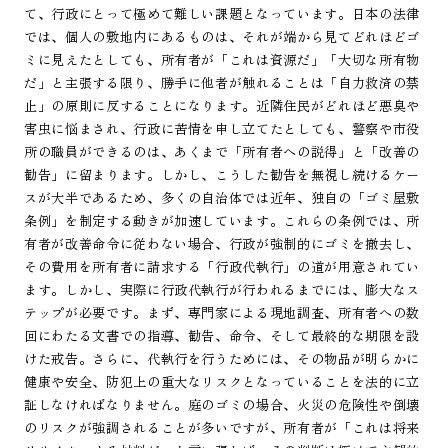
て、行政にとって極めて難しい課題となっています。日本の法律
では、個人の敷地内にあるものは、それが端から見てどれほどゴ
ミに見えたとしても、所有者が「これは資源だ」「大切な所有物
だ」と主張する限り、勝手に他者が触れることは「自力救済の禁
止」の原則に反することになります。近隣住民がどれほど悪臭や
害虫に悩まされ、行政に苦情を申し立てたとしても、警察や市役
所の職員ができるのは、あくまで「所有者への説得」と「改善の
勧告」に留まります。しかし、こうした勧告を無視し続けるケー
スが大半であるため、多くの自治体では近年、独自の「ゴミ屋敷
条例」を制定する動きが加速しています。これらの条例では、所
有者が改善命令に従わない場合、行政が強制的にゴミを撤去し、
その費用を所有者に請求する「行政代執行」の道が用意されてい
ます。しかし、実際に行政代執行が行われるまでには、膨大なス
テップが必要です。まず、専門家による現地調査、所有者への数
回にわたる文書での指導、勧告、命令、そして最終的な期限を設
けた戒告。さらに、代執行を行うためには、その物品が明らかに
健康や安全、防犯上の重大なリスクとなっていることを法的に立
証しなければなりません。庭のゴミの場合、火災の危険性や倒壊
のリスクが強調されることが多いですが、所有者が「これは将来