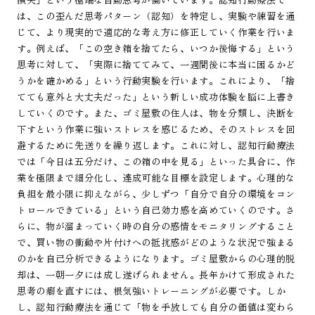
は、この歪んだ思考パターン（認知）を特定し、実験や練習を通
じて、より現実的で適応的な考え方に修正していく作業を行いま
す。例えば、「この空き箱を捨てたら、いつか後悔する」という
思考に対して、「実際に捨ててみて、一週間後に本当に困るかど
うかを確かめる」という行動実験を行います。これにより、「捨
てても意外と大丈夫だった」という新しい成功体験を脳に上書き
していくのです。また、ゴミ屋敷の住人は、物を分類し、決断を
下すという作業に強いストレスを感じるため、そのストレスを回
避するために先送りを繰り返します。これに対し、認知行動療法
では「今日は五分だけ、この箱の中を見る」といった具合に、作
業を極限まで細分化し、達成可能な目標を設定します。心理的な
負担を最小限に抑えながら、少しずつ「自分で自分の環境をコン
トロールできている」という自己効力感を高めていくのです。さ
らに、物が溜まっていく時の自分の感情をモニタリングすること
で、買い物の衝動や片付けへの抵抗感がどのような状況で強まる
のかを自己分析できるようになります。ゴミ屋敷からの心理的脱
却は、一朝一夕には成し遂げられません。長年かけて形成された
思考の癖を直すには、根気強いトレーニングが必要です。しか
し、認知行動療法を通じて「物を手放しても自分の価値は変わら