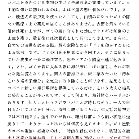
コバエを惹きつける本物の生ゴミや腐敗臭が充満しています。人
工的な匂いに誘われるのは、よほど運の悪い個体だけです。ま
た、燻煙式の殺虫剤を使ったとしても、山積みになったゴミの隙
間や奥深くまで薬剤が届くことはありません。表面を飛んでいる
個体は死にますが、ゴミの層に守られた幼虫やサナギは無傷のま
ま生き残り、数日後には次世代として羽化してきます。さらに、
自力での清掃を試みる際、最も危険なのが「ゴミを動かすことに
よる拡散」です。ゴミの山を不用意にかき回すと、そこに留まっ
ていた成虫が一斉に飛び立ち、窓やドアから隣室へ逃げ込みま
す。また、ゴミを袋に入れる際に卵が床にこぼれ落ち、それが新
たな発生源となります。素人の清掃では、床に染み付いた「汚れ
という名の栄養分」を完全に取り除くことができず、結果として
コバエに新しい産卵場所を提供しているだけ、という皮肉な結果
に終わることが多いのです。そして何より、精神的なハードルが
あります。何万匹というウジやコバエと対峙しながら、一人で何
日もかけてゴミを仕分け、清掃し続けることは、並大抵の精神力
では不可能です。途中で心が折れ、結局以前よりも酷い状態に逆
戻りしてしまうケースを私たちは何度も見てきました。ゴミ屋敷
のコバエ退治に必要なのは、一時的な殺虫ではなく、物理的な撤
去と高度な洗浄技術、そして適切な薬剤選択という、プロの三位