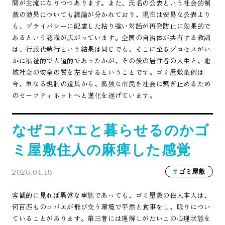
問が主流になりつつあります。また、氏名の公表という社会的制
裁の効果についても議論が分かれており、現在は安易な公表より
も、プライバシーに配慮した粘り強い対話が再発防止に効果的で
あるという認識が広がっています。全国の自治体が共有する教訓
は、行政代執行という結果は同じでも、そこに至るプロセスがい
かに福祉的で人道的であったかが、その後の居住者の人生と、地
域社会の安全の質を左右するということです。ゴミ屋敷条例は
今、単なる規制の道具から、孤独な市民を社会に繋ぎ止めるため
のセーフティネットへと進化を遂げています。
なぜコバエと暮らせるのかゴ
ミ屋敷住人の麻痺した感覚
2026.04.18
ゴミ屋敷
客観的に見れば異常な事態であっても、ゴミ屋敷の住人本人は、
何百匹ものコバエが飛び交う環境で平然と食事をし、眠りについ
ていることがあります。第三者には理解しがたいこの心理状態を