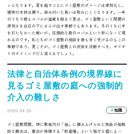
ンとなります。夏を越すごとにゴミ屋敷のダメージは深刻化し、
建物の木材は腐り、染み付いた臭いは取れにくくなります。一年
のうちで最もコバエが猛威を振るう夏は、ゴミ屋敷という問題の
深刻さを白日の下にさらけ出す季節でもあります。冬のうちに手
を打たなかった報いが、圧倒的な数のコバエという形になって現
れるのです。私たちがゴミ屋敷の相談を最も多く受けるのもこの
季節であり、夏こそが、ゴミ屋敷との決別を決断すべき、ギリギ
リのタイミングだと言えるでしょう。
法律と自治体条例の境界線に
見るゴミ屋敷の庭への強制的
介入の難しさ
2026.04.26
知識
ゴミ屋敷問題、特に敷地内の「庭」に積み上げられた物品の強制
的な撤去は、憲法が保障する「財産権」という強力な壁によっ