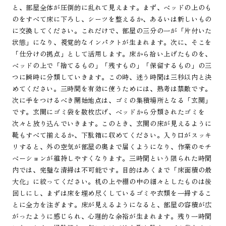
と、部屋全体が圧倒的に乱れて見えます。まず、ベッドの上のも
のをすべて床に下ろし、シーツを整えるか、あるいは新しいもの
に交換してください。これだけで、部屋の三分の一が「片付いた
状態」になり、視覚的なインパクトが生まれます。次に、そこを
「仕分けの拠点」として活用します。床から拾い上げたものを、
ベッドの上で「捨てるもの」「残すもの」「保留するもの」の三
つに瞬時に分類していきます。この時、迷う時間は三秒以内と決
めてください。三時間を有効に使うためには、熟考は禁敵です。
次に手をつけるべき開始地点は、ゴミの集積場所となる「玄関」
です。玄関にゴミ袋を数枚広げ、ベッドから分類されたゴミを
次々と放り込んでいきます。このとき、玄関の床が見えるように
靴もすべて揃えるか、下駄箱に収めてください。入り口がスッキ
リすると、外の空気が部屋の奥まで届くようになり、作業のモチ
ベーションが維持しやすくなります。三時間という限られた時間
内では、完璧な清掃は不可能です。目的はあくまで「床面積の最
大化」に絞ってください。机の上や棚の中の細々としたものは後
回しにし、まずは床を埋め尽くしているゴミや衣類を一掃するこ
とに全力を注ぎます。床が見えるようになると、部屋の容積が広
がったように感じられ、心理的な余裕が生まれます。残り一時間