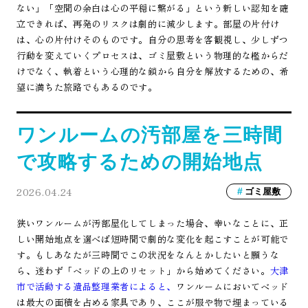
ない」「空間の余白は心の平穏に繋がる」という新しい認知を確
立できれば、再発のリスクは劇的に減少します。部屋の片付け
は、心の片付けそのものです。自分の思考を客観視し、少しずつ
行動を変えていくプロセスは、ゴミ屋敷という物理的な檻からだ
けでなく、執着という心理的な鎖から自分を解放するための、希
望に満ちた旅路でもあるのです。
ワンルームの汚部屋を三時間
で攻略するための開始地点
2026.04.24
ゴミ屋敷
狭いワンルームが汚部屋化してしまった場合、幸いなことに、正
しい開始地点を選べば短時間で劇的な変化を起こすことが可能で
す。もしあなたが三時間でこの状況をなんとかしたいと願うな
ら、迷わず「ベッドの上のリセット」から始めてください。
大津
市で活動する遺品整理業者によると、
ワンルームにおいてベッド
は最大の面積を占める家具であり、ここが服や物で埋まっている