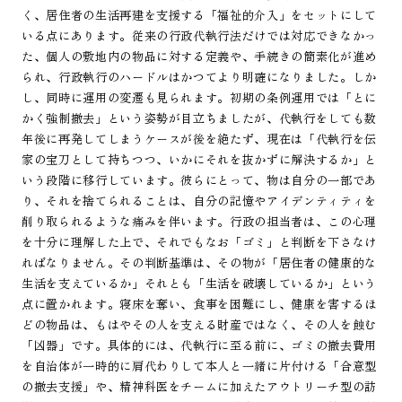
く、居住者の生活再建を支援する「福祉的介入」をセットにして
いる点にあります。従来の行政代執行法だけでは対応できなかっ
た、個人の敷地内の物品に対する定義や、手続きの簡素化が進め
られ、行政執行のハードルはかつてより明確になりました。しか
し、同時に運用の変遷も見られます。初期の条例運用では「とに
かく強制撤去」という姿勢が目立ちましたが、代執行をしても数
年後に再発してしまうケースが後を絶たず、現在は「代執行を伝
家の宝刀として持ちつつ、いかにそれを抜かずに解決するか」と
いう段階に移行しています。彼らにとって、物は自分の一部であ
り、それを捨てられることは、自分の記憶やアイデンティティを
削り取られるような痛みを伴います。行政の担当者は、この心理
を十分に理解した上で、それでもなお「ゴミ」と判断を下さなけ
ればなりません。その判断基準は、その物が「居住者の健康的な
生活を支えているか」それとも「生活を破壊しているか」という
点に置かれます。寝床を奪い、食事を困難にし、健康を害するほ
どの物品は、もはやその人を支える財産ではなく、その人を蝕む
「凶器」です。具体的には、代執行に至る前に、ゴミの撤去費用
を自治体が一時的に肩代わりして本人と一緒に片付ける「合意型
の撤去支援」や、精神科医をチームに加えたアウトリーチ型の訪