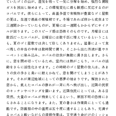
ていたゴミの山が、湿気を吸って一気に分解を始め、強烈な腐敗
ガスを放出し始めます。この環境変化に最も敏感に反応するのが
コバエです。彼らにとって、高温多湿で有機物が豊富なゴミ屋敷
の夏は、生涯で最高の繁殖期です。冬場であれば卵から成虫まで
三週間かかっていたものが、夏場には一週間もかからずにサイク
ルが回ります。このスピード感は恐怖そのものです。月曜日には
数匹だったコバエが、日曜日には数千匹に増えているということ
も、夏のゴミ屋敷では決して珍しくありません。猛暑によって食
べ残しの弁当の中身は数時間で腐り、そこから出た汚液が畳やカ
ーペットに染み込み、コバエの幼虫が無数に湧き出します。さら
に、窓を閉め切っているため、室内には熱がこもり、コバエの活
動をさらに活性化させます。この時期のゴミ屋敷の住人は、あま
りの虫の多さと臭いに耐えかねて、窓を開けてしまうことがあり
ます。それが周辺地域にとっての悪夢の始まりです。解放された
窓から、飢えたコバエの群れが一斉に外へ飛び出し、近隣の民家
のキッチンやベランダを襲います。近隣住民にとっては、ある日
突然、大量のコバエが飛来してくるという、原因不明の恐怖にさ
らされることになります。また、夏の暑さは作業員にとっても過
酷です。防護服の中の温度は五十度に達することもあり、充満す
るコバエと戦いながらの清掃作業は、文字通り命がけのミッショ