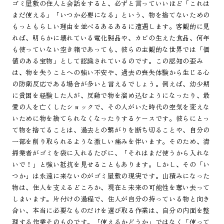
ゴミ屋敷の住人と会話をすると、必ずと言っていいほど「これは
まだ使える」「いつか必要になる」という、物を捨てないための
もっともらしい理由を並べるあるあるに遭遇します。客観的に見
れば、明らかに壊れている電化製品や、カビの生えた食品、何年
も使っていない空き箱であっても、彼らの主観的な世界では「価
値のある宝物」として認識されているのです。この認知の歪み
は、物を失うことへの強い不安や、過去の喪失体験から生じる心
の防衛反応である場合が多いと言えるでしょう。例えば、幼少期
に貧困を経験した人が、反動で物を溜め込むようになったり、最
愛の人を亡くしたショックで、その人がいた時代の空気を変えな
いために物を捨てられなくなったりするケースです。彼らにとっ
て物を捨てることは、過去との繋がりを断ち切ることや、自分の
一部を削り取られるような激しい痛みを伴います。そのため、清
掃業者がゴミを袋に入れるたびに、「それはまだ使うから入れな
いで！」と強い抵抗を見せることもあります。しかし、その「い
つか」は永遠に来ないのがゴミ屋敷の現実です。山積みになった
物は、住人を支えるどころか、現在と未来の可能性を奪い去って
しまいます。片付けの過程で、住人が自分の持っている物と向き
合い、本当に必要なものだけを選び取る作業は、自分の内面を整
理する作業そのものです。「使えるかどうか」ではなく「使って