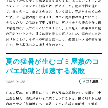
学生たちが楽しそうに雑草を抜き始めると、彼女も少しずつ、か
つてのガーデニングの知識を話し始めました。庭の清掃を通じ
て、彼女の中に「他者との交流」という新しい芽が吹き始めたの
です。ゴミ屋敷の庭の片付けは、単なる廃棄物の処理ではなく、
その人の人生の物語を丁寧に整理し、再び社会との接点を作り直
す福祉的な介入でなければなりません。土が見え、数年ぶりに庭
の花が咲いたとき、彼女は涙を流して喜びました。庭のゴミを片
付けることは、その人の尊厳を救い出し、孤独という名の霧を晴
らす、最も具体的な人道支援なのです。
夏の猛暑が生むゴミ屋敷のコ
バエ地獄と加速する腐敗
2026.04.28
ゴミ屋敷
日本の夏は、ゴミ屋敷にとって最も残酷な季節です。気温が三十
五度を超え、湿度が高い日が続くようになると、閉め切られた室
内は巨大な「発酵槽」へと変貌します。冬場には乾燥して静止し