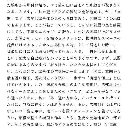
た場所から片付け始め、ゴミ袋の山に囲まれて身動きが取れなく
なることです。これを避けるための賢明な開始地点は、常に「玄
関」です。玄関は家全体の気の入り口であり、同時にゴミの出口
でもあります。ここが詰まっていると、どんなに部屋の奥を綺麗
にしても、不潔なエネルギーが滞り、片付けの効率が上がりませ
ん。玄関からリセットを始めるメリットは、物理的なスペースの
確保だけではありません。外出する時、そして帰宅した時に、一
番最初に目に入る場所が整っていることで、「自分は変われる」
という強力な自己暗示をかけることができるのです。まず、玄関
の床にあるものをすべて取り除き、たたきを水拭きしてくださ
い。これだけで、家全体の空気感が一変します。次に、玄関から
最も近い廊下、脱衣所という順に、一歩ずつ「清潔な領土」を広
げていきます。この「陣取り合戦」のような感覚が、汚部屋片付
けをゲームのように楽しむためのコツです。どこから手をつける
か迷ったときに、常に「外に近い方から」というルールを持って
おけば、判断に迷うことはありません。また、玄関付近には常に
新しいゴミ袋と軍手、段ボールを置くステーションを設けてくだ
さい。準備を整える場所を作ることも、重要な開始地点の一部で
す。多くの汚部屋は、物が多すぎるのではなく、物の「定位置」