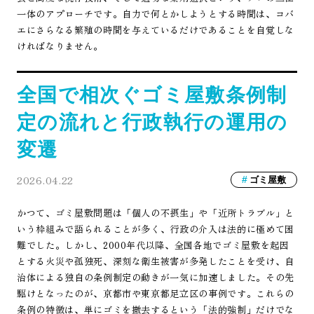
一体のアプローチです。自力で何とかしようとする時間は、コバ
エにさらなる繁殖の時間を与えているだけであることを自覚しな
ければなりません。
全国で相次ぐゴミ屋敷条例制
定の流れと行政執行の運用の
変遷
2026.04.22
ゴミ屋敷
かつて、ゴミ屋敷問題は「個人の不摂生」や「近所トラブル」と
いう枠組みで語られることが多く、行政の介入は法的に極めて困
難でした。しかし、2000年代以降、全国各地でゴミ屋敷を起因
とする火災や孤独死、深刻な衛生被害が多発したことを受け、自
治体による独自の条例制定の動きが一気に加速しました。その先
駆けとなったのが、京都市や東京都足立区の事例です。これらの
条例の特徴は、単にゴミを撤去するという「法的強制」だけでな