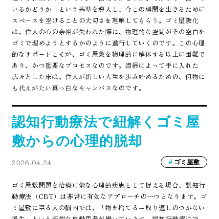
いるかどうか」という基準を導入し、今この瞬間を生きるために
スペースを空けることの大切さを理解してもらう。ゴミ屋敷化
は、住人の心の余裕が失われた際に、物理的な空間がその空白を
ゴミで埋めようとするかのように進行していくのです。この心理
的なサポートこそが、ゴミ屋敷を物理的に解体する以上に困難で
あり、かつ重要なプロセスなのです。清掃によって手に入れた
広々とした床は、住人が新しい人生を歩み始めるための、何物に
も代えがたい真っ白なキャンバスなのです。
認知行動療法で紐解くゴミ屋
敷からの心理的脱却
2026.04.24
ゴミ屋敷
ゴミ屋敷問題を治療可能な心理的疾患として捉える場合、認知行
動療法（CBT）は非常に有効なアプローチの一つとなります。ゴ
ミ屋敷に至る人の脳内では、「物を捨てる＝取り返しのつかない
損失」という極端な自動思考が働いています。認知行動療法で