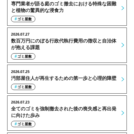
専門業者が語る庭のゴミ撤去における特殊な困難
と植物の驚異的な浸食力
ゴミ屋敷
2026.07.27
数百万円にのぼる行政代執行費用の徴収と自治体
が抱える課題
ゴミ屋敷
2026.07.25
汚部屋住人が再生するための第一歩と心理的障壁
ゴミ屋敷
2026.07.23
全てのゴミを強制撤去された後の喪失感と再出発
に向けた歩み
ゴミ屋敷