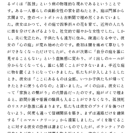
るゴミは「孤独」という病の物理的な現れであるということで
す。ある一人暮らしの高齢女性の家を訪ねたとき、庭は門扉から
玄関まで、空のペットボトルと古新聞で埋め尽くされていまし
た。彼女はかつて、その庭で四季折々の花を育て、近所の人たち
に苗を分けてあげるような、社交的で穏やかな女性でした。しか
し、夫に先立たれ、子供たちも遠方に住み、疎遠になる中で、彼
女の「心の庭」が荒れ始めたのです。最初は腰を痛めて草むしり
ができなくなっただけでしたが、それが次第に「自分の庭を誰に
見せることもない」という虚無感に変わり、ゴミ出しのルールが
分からなくなっても、誰にも聞くことができないまま、手近な庭
に物を置くようになっていきました。私たちが介入しようとした
とき、彼女は「ここにあるものは全部、いつか子供たちが帰って
きたときに使うものなの」と言いました。ゴミの山は、彼女にと
って「家族との繋がり」の代替品だったのです。庭がゴミで埋ま
ると、訪問介護や看護の職員も入ることができなくなり、孤独死
のリスクが急激に高まります。私たちは彼女のプライドを傷つけ
ないよう、何度も通って信頼関係を築き、まずは通路だけを確保
する「ミニマル・クリーン」から提案しました。ゴミを捨てるこ
とに対する彼女の恐怖は凄まじいものでしたが、ボランティアの