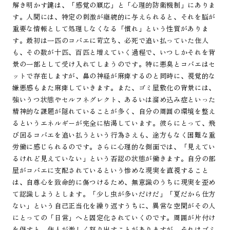
解き明かす鍵は、「感覚の順応」と「心理的防衛機制」にありま
す。人間には、特定の刺激が継続的に与えられると、それを脳が
重要な情報として処理しなくなる「慣れ」という性質がありま
す。最初は一匹のコバエに苛立ち、必死で追い払っていた住人
も、その数が十匹、百匹と増えていく過程で、いつしかそれを背
景の一部として受け入れてしまうのです。特に悪臭とコバエはセ
ットで存在しますが、鼻の神経が麻痺するのと同時に、視覚的な
嫌悪感もまた麻痺していきます。また、ゴミ屋敷化の背景には、
強いうつ状態やセルフネグレクト、あるいは溜め込み症といった
精神的な課題が隠れていることが多く、自分の周囲の環境を整え
るというエネルギーが完全に枯渇しています。彼らにとって、飛
び回るコバエを追い払うという行為さえも、途方もなく困難な重
労働に感じられるのです。さらに心理的な側面では、「見えてい
るけれど見えていない」という否認の状態が働きます。自分の部
屋がコバエに支配されているという惨めな現実を直視すること
は、自尊心を致命的に傷つけるため、無意識のうちに現実を歪め
て認識しようとします。「少し虫が多いだけだ」「夏だから仕方
ない」という自己正当化を繰り返すうちに、異常な空間がその人
にとっての「日常」へと固定化されていくのです。周囲が片付け
を促すと、住人が激しく怒り出すことがありますが、それはゴミ