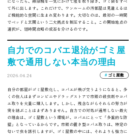
になったら、掃除機を一気にかけて埃を取り除き、ゴミ袋をすべ
て外に出します。これだけで、ワンルームの汚部屋は見違えるほ
ど機能的な空間に生まれ変わります。大切なのは、最初の一時間
でベッドと玄関という二大拠点を制圧すること。この開始地点の
選択が、短時間攻略の成否を分けるのです。
自力でのコバエ退治がゴミ屋
敷で通用しない本当の理由
2026.04.24
ゴミ屋敷
自分の部屋がゴミ屋敷化し、コバエが飛び交うようになると、多
くの住人はまずコンビニやドラッグストアで市販の殺虫剤やコバ
エ取りを大量に購入します。しかし、残念ながらそれらの努力が
実を結ぶことはまずありません。自力での対処が通用しない最大
の理由は、ゴミ屋敷という環境が、コバエにとって「多重的な防
壁」となっているからです。市販の置き型コバエ取りは、特定の
匂いで虫を誘引しますが、ゴミ屋敷の中には、それよりも強力に