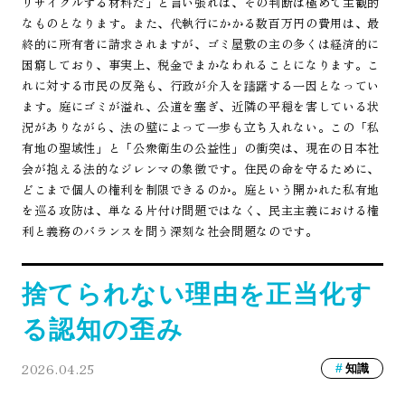
リサイクルする材料だ」と言い張れば、その判断は極めて主観的
なものとなります。また、代執行にかかる数百万円の費用は、最
終的に所有者に請求されますが、ゴミ屋敷の主の多くは経済的に
困窮しており、事実上、税金でまかなわれることになります。こ
れに対する市民の反発も、行政が介入を躊躇する一因となってい
ます。庭にゴミが溢れ、公道を塞ぎ、近隣の平穏を害している状
況がありながら、法の壁によって一歩も立ち入れない。この「私
有地の聖域性」と「公衆衛生の公益性」の衝突は、現在の日本社
会が抱える法的なジレンマの象徴です。住民の命を守るために、
どこまで個人の権利を制限できるのか。庭という開かれた私有地
を巡る攻防は、単なる片付け問題ではなく、民主主義における権
利と義務のバランスを問う深刻な社会問題なのです。
捨てられない理由を正当化す
る認知の歪み
2026.04.25
知識