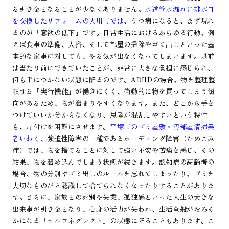
る引き金となることが少なくありません。
水道管水漏れに排水口
を交換したリフォームの大川市では
、うつ病になると、まず現れ
るのが「意欲の低下」です。日常生活におけるあらゆる行動、例
えば食事の準備、入浴、そして部屋の掃除やゴミ出しといった基
本的な家事に対しても、やる気が出なくなってしまいます。以前
は当たり前にできていたことが、非常に大きな負担に感じられ、
何も手につかない状態に陥るのです。ADHDの場合、物を整理整
頓する「実行機能」が働きにくく、衝動的に物を買ってしまう傾
向があるため、物が溜まりやすくなります。また、どこから手を
つけていいか分からなくなり、思考が混乱しやすいという特性
も、片付けを困難にさせます。
平塚市のゴミ屋敷・汚部屋清掃業
者いわく、
強迫性障害の一種であるホーディング障害（ためこみ
症）では、物を捨てることに対して強い不安や苦痛を感じ、その
結果、物を溜め込んでしまう状態が続きます。認知症の高齢者の
場合、物の分別やゴミ出しのルールを忘れてしまったり、ゴミを
大切なものだと認識して捨てられなくなったりすることがありま
す。さらに、家族との死別や失業、孤独感といった人生の大きな
出来事が引き金となり、心身の活力が失われ、生活全般がおろそ
かになる「セルフネグレクト」の状態に陥ることもあります。こ